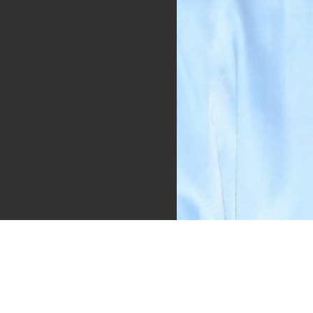
Images
690 × 957 — JPG 427.6 KB