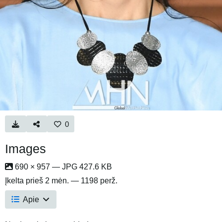
0
Images
690 × 957 — JPG 427.6 KB
Įkelta
prieš 2 mėn.
— 1198 perž.
Apie