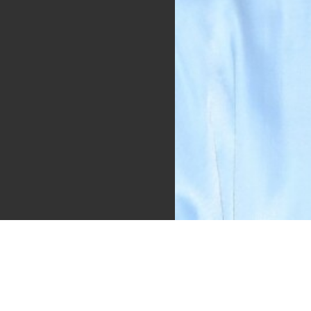
Images
690 × 957 — JPG 427.6 KB