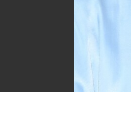
Images
690 × 957 — JPG 427.6 KB