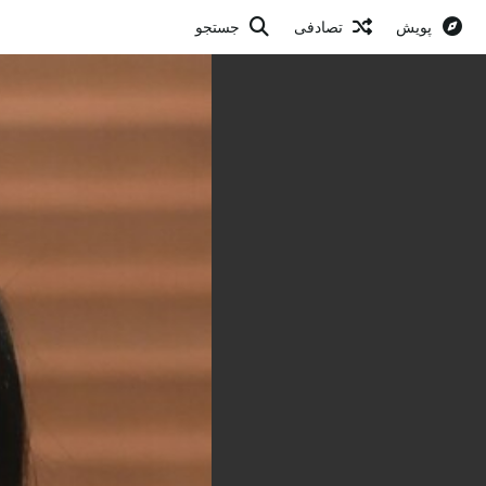
پویش
تصادفی
جستجو