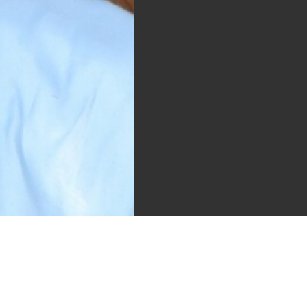
Images
690 × 957 — JPG 427.6 KB