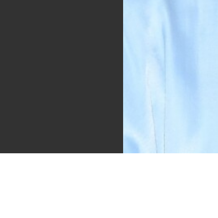
Images
690 × 957 — JPG 427.6 KB