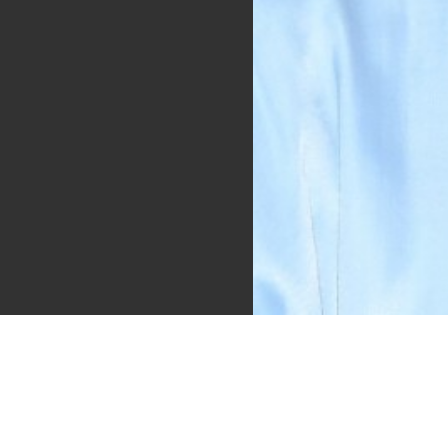
Images
690 × 957 — JPG 427.6 KB