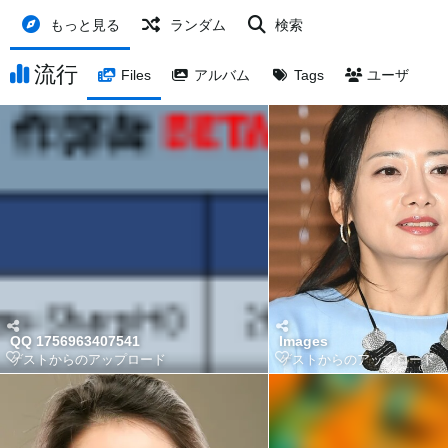
もっと見る
ランダム
検索
流行
Files
アルバム
Tags
ユーザ
QQ 1756963407541
Images
ゲストからのアップロード
ゲストからのアップロード