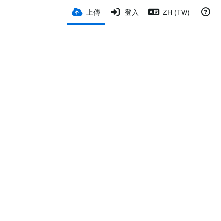
上傳
登入
ZH (TW)